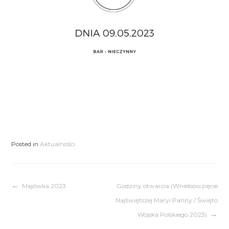
Posted in
Aktualności
Nawigacja
Majówka 2023
Godziny otwarcia (Wniebowzięcie
Najświętszej Maryi Panny / Święto
wpisu
Wojska Polskiego 2023)