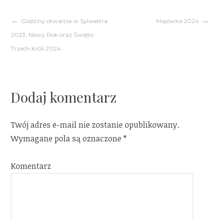
Nawigacja
Godziny otwarcia w Sylwestra
Majówka 2024
2023, Nowy Rok oraz Święto
wpisu
Trzech Króli 2024
Dodaj komentarz
Twój adres e-mail nie zostanie opublikowany.
Wymagane pola są oznaczone
*
Komentarz