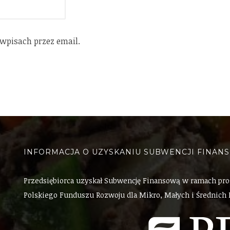
pisach przez email.
INFORMACJA O UZYSKANIU SUBWENCJI FINAN
Przedsiębiorca uzyskał Subwencję Finansową w ramach pr
Polskiego Funduszu Rozwoju dla Mikro, Małych i Średnich 