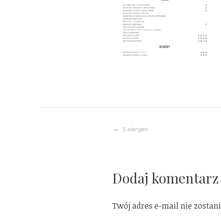
Nawigacja
5 alergen
wpisu
Dodaj komentarz
Twój adres e-mail nie zostan