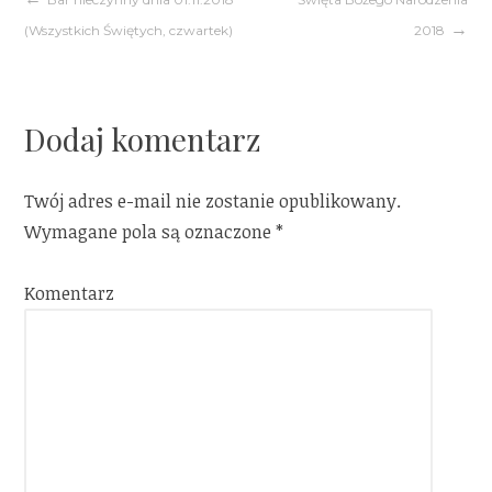
Nawigacja
(Wszystkich Świętych, czwartek)
2018
wpisu
Dodaj komentarz
Twój adres e-mail nie zostanie opublikowany.
Wymagane pola są oznaczone
*
Komentarz